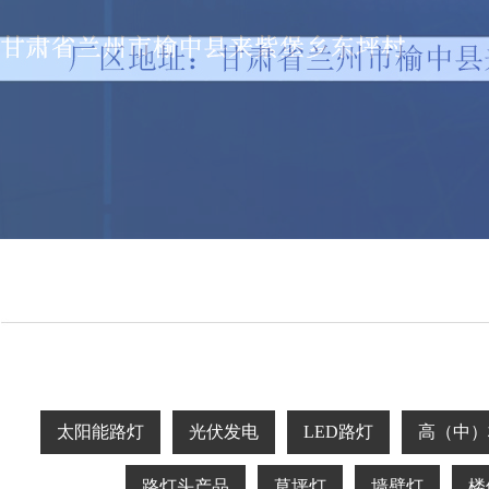
太阳能路灯
光伏发电
LED路灯
高（中）
路灯头产品
草坪灯
墙壁灯
楼