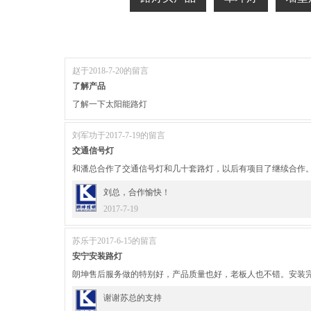
赵于2018-7-20的留言
了解产品
了解一下太阳能路灯
刘军功于2017-7-19的留言
交通信号灯
和潘总合作了交通信号灯和几十套路灯，以后有项目了继续合作
刘总，合作愉快！
2017-7-19
苏乐于2017-6-15的留言
安宁安装路灯
朗坤售后服务做的特别好，产品质量也好，老板人也不错。安装
谢谢苏总的支持