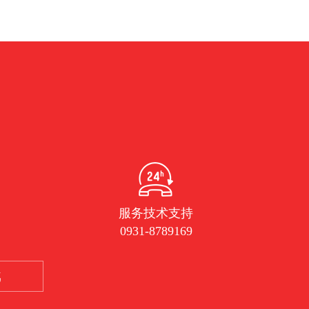
服务技术支持
0931-8789169