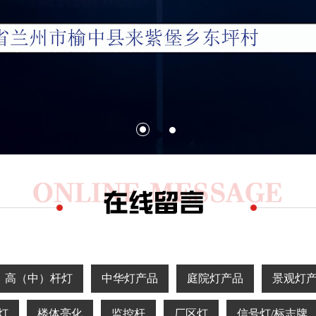
高（中）杆灯
中华灯产品
庭院灯产品
景观灯
灯
楼体亮化
监控杆
厂区灯
信号灯/标志牌