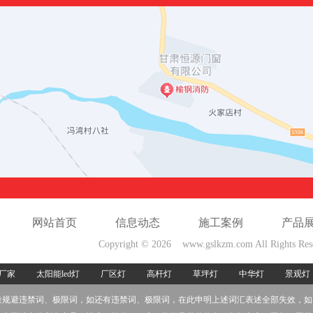
网站首页
信息动态
施工案例
产品
Copyright © 2026 www.gslkzm.com All Rights Re
厂家
太阳能led灯
厂区灯
高杆灯
草坪灯
中华灯
景观灯
尽量规避违禁词、极限词，如还有违禁词、极限词，在此申明上述词汇表述全部失效，