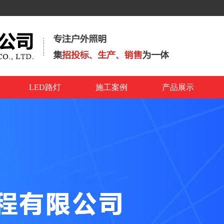
LED路灯
施工案例
产品展示