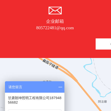
企业邮箱
805722481@qq.com
请您留言
甘肃朗坤照明工程有限公司187948
56682