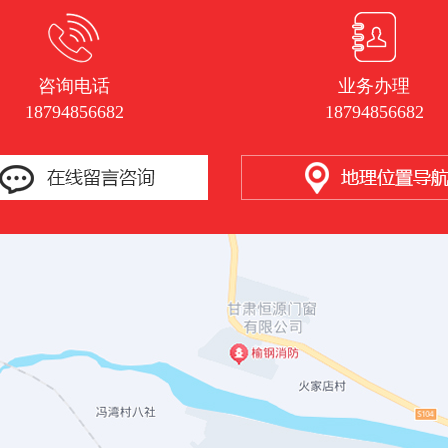
咨询电话
业务办理
18794856682
18794856682