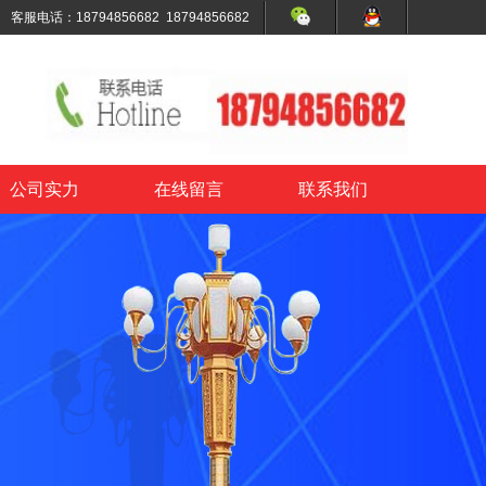
客服电话：18794856682 18794856682
公司实力
在线留言
联系我们