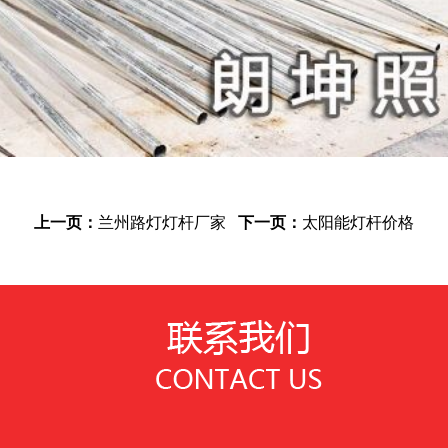
上一页：
兰州路灯灯杆厂家
下一页：
太阳能灯杆价格