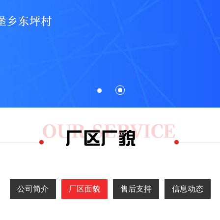
公司简介
厂区面貌
售后支持
信息动态