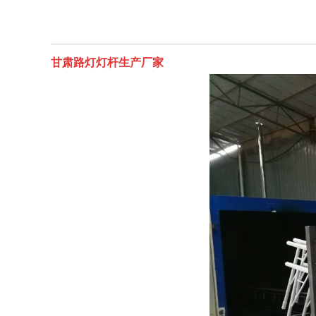
甘肃路灯灯杆生产厂家