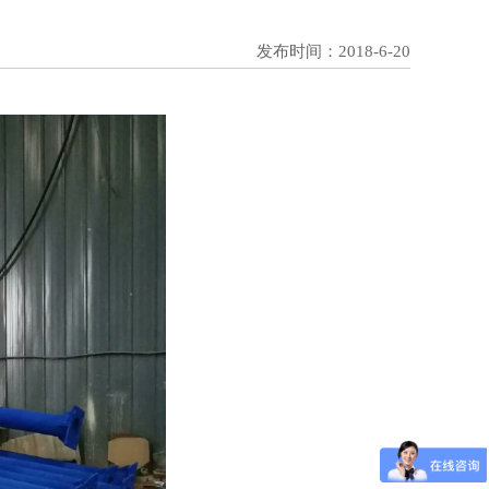
发布时间：2018-6-20