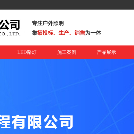
LED路灯
施工案例
产品展示