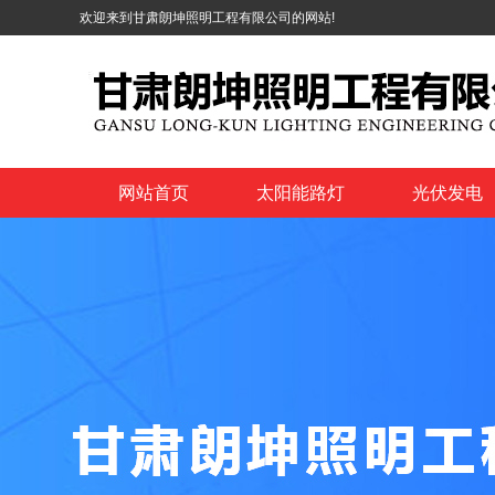
欢迎来到甘肃朗坤照明工程有限公司的网站!
网站首页
太阳能路灯
光伏发电